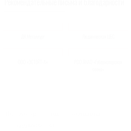
Рекомендательные письма и благодарности
ДК Металлург
Людиновская ЦБС
ООО «ЭСТЕЙТ-А»
РОО ЯНАО «Губернаторская
сотня»
Мы всегда готовы к успешному
сотрудничеству!