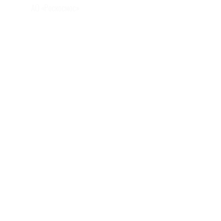
АО «Роскосмос»