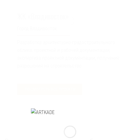
ЖК «Владивосток»
Город Владивосток
Разработка архитектурно-градостроительного
облика, проектной и рабочей документации,
экспертиза проектной документации, получение
разрешения на строительство
ПОСМОТРЕТЬ ВСЕ ПРОЕКТЫ